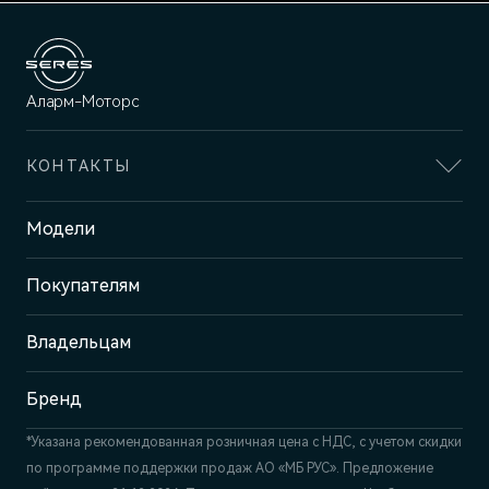
Аларм-Моторс
КОНТАКТЫ
Адрес
Модели
Санкт-Петербург, Выборгское
шоссе, д. 23 к. 1
Покупателям
Отдел продаж и сервиса
+7 (812) 220-43-74
Владельцам
Бренд
*Указана рекомендованная розничная цена c НДС, с учетом скидки
по программе поддержки продаж АО «МБ РУС». Предложение