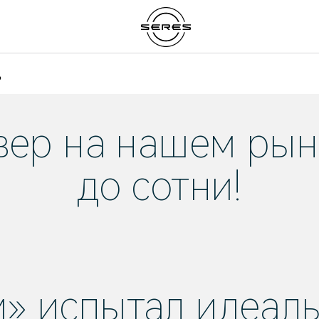
д
ер на нашем рынк
до сотни!
м» испытал идеал