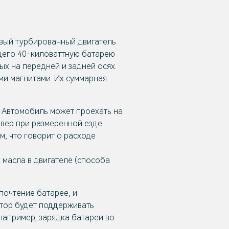
овый турбированный двигатель
ющего 40-киловаттную батарею
х на передней и задней осях.
ми магнитами. Их суммарная
я. Автомобиль может проехать на
совер при размеренной езде
, что говорит о расходе
ь масла в двигателе (способа
почтение батарее, и
атор будет поддерживать
например, зарядка батареи во