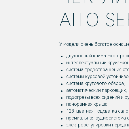
AITO S
У модели очень богатое оснаще
двухзонный климат-контроль
интеллектуальный круиз-кон
система предотвращения сто
системы курсовой устойчиво
система кругового обзора,
автоматический парковщик,
подогревы всех сидений и р
панорамная крыша,
128-цветная подсветка сало
премиальная аудиосистема с
электрорегулировки передни