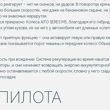
 реагирует – нет ни скачков, ни ударов. В поворотах кре
о больших скоростях, чем даже на бензиновом седане, не 
о на знакомых маршрутах.
ся прекрасно. Колеса AITO SERES M5, благодаря его гибрид
 углам кузова, из-за чего у автомобиля нет длинных «слеп
т приятную функцию – она активирует левую или правую к
ране показывается порог машины и переднее колесо. Объе
сть при вождении. Система рекуперации во время накато
аторы, и они начинают возвращать энергию аккумуляторной
но останавливается с любой скорости, словно у него сза
 посадке.
 ПИЛОТА