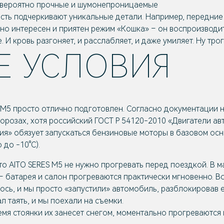
евероятно прочные и шумонепроницаемые
сть подчеркивают уникальные детали. Например, передние
о интересен и приятен режим «Кошка» – он воспроизводит
. И кровь разгоняет, и расслабляет, и даже умиляет. Ну тро
Е УСЛОВИЯ
 M5 просто отлично подготовлен. Согласно документации н
орозах, хотя российский ГОСТ Р 54120-2010 «Двигатели а
ния» обязует запускаться бензиновые моторы в базовом ос
 до -10°С).
 что AITO SERES M5 не нужно прогревать перед поездкой. В 
– батарея и салон прогреваются практически мгновенно. В
лось, и мы просто «запустили» автомобиль, разблокировав е
л таять, и мы поехали на съемки.
мя стоянки их занесет снегом, моментально прогреваются 