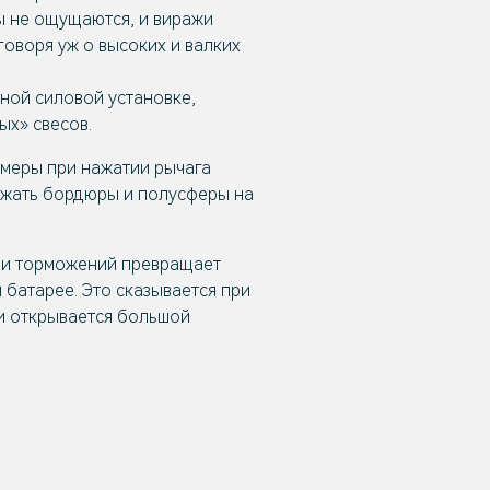
ны не ощущаются, и виражи
говоря уж о высоких и валких
ной силовой установке,
ых» свесов.
амеры при нажатии рычага
зжать бордюры и полусферы на
в и торможений превращает
 батарее. Это сказывается при
ди открывается большой