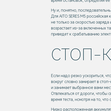
время остановок, определяя ее 
Ну и, понятно, последовательны
Для AITO SERES M5 российская
не только за скоростью заряда 
возрастает из-за включенных т
приведет к срабатыванию элект
СТОП-
Если надо резко ускориться, чт
вокруг словно замирает в стоп-
и занимает выбранное вами мес
Отвлекаться от дороги, чтобы с
время теста, нсмотря на то, чт
Низко расположенная аккумулят