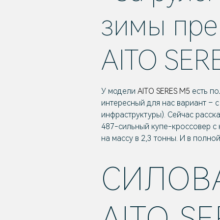
зимы пре
AITO SER
У модели
AITO SERES M5
есть по
интересный для нас вариант – 
инфраструктуры). Сейчас расска
487-сильный купе-кроссовер с 
на массу в 2,3 тонны. И в полно
СИЛОВ
AITO S