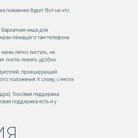
ка поважнее будет. Вот на что
 бархатная ниша для
 Экран лежащего там телефона
меню легко листать, не
я: локтю лежать удобно.
е дисплей, проецирующий
го положения. К слову, с места
едра), боковая поддержка
овая поддержка есть и у
ИЯ