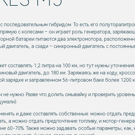
е с последовательным гибридом. То есть его полуторалитр
напрямую с колесами – он играет роль генератора, заряжа
торной батареи питаются два электромотора, расположенны
й двигатель, а сзади – синхронный двигатель с постоянны
ет составлять 1,2 литра на 100 км, но тут нужны уточнени
зиновый двигатель, до 180 км. Заряжаясь же на ходу, крос
й зарядке и заправленном 56-литровом баке более 1200 км
и не нужно. Разве что долить омывайку и проверить уровен
думали).
енять и даже составлять собственные: можно отдать пред
ть, а можно отдать предпочтение топливу, и мотор-генер
вне 60-70%. Также можно задавать особые параметры, как, 