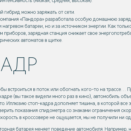
интенсивность (низкая, средняя, высокая).
й гибрид можно заряжать от сети.
 компания «Пандора» разработала особую домашнюю заряд
и нагревом батареи, но и за источником энергии. Как тольк
ам приборов, зарядная станция снижает свое энергопотреб
рических автоматов в щитке.
КАДР
обы встроиться в поток или обогнать кого-то на трассе… П
кадре (вы такое видели много раз в кино), автомобиль объ
то. Иллюзию стоп-кадра дополняет тишина, в которой все э
верить показания спидометра со знаками ограничения скоро
о скорость в кроссовере не ощущается, мы не получили ни о
орная батарея меняет поведение автомобиля. Например, н