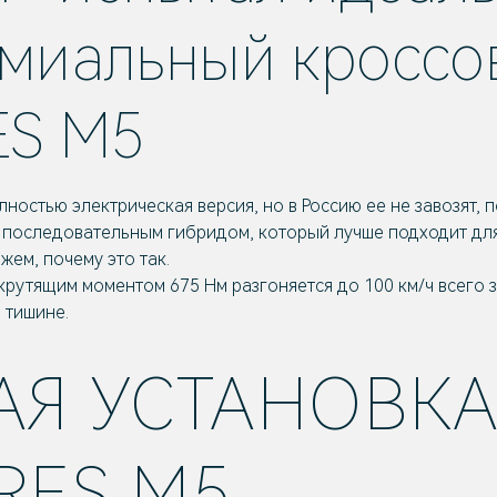
миальный кроссо
ES M5
лностью электрическая версия, но в Россию ее не завозят, 
с последовательным гибридом, который лучше подходит для
жем, почему это так.
крутящим моментом 675 Нм разгоняется до 100 км/ч всего з
й тишине.
АЯ УСТАНОВК
ERES M5