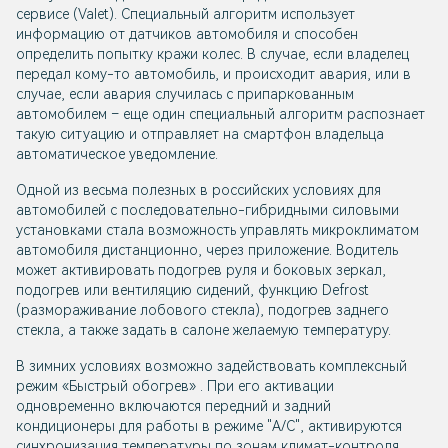
сервисе (Valet). Специальный алгоритм использует
информацию от датчиков автомобиля и способен
определить попытку кражи колес. В случае, если владелец
передал кому-то автомобиль, и происходит авария, или в
случае, если авария случилась с припаркованным
автомобилем – еще один специальный алгоритм распознает
такую ситуацию и отправляет на смартфон владельца
автоматическое уведомление.
Одной из весьма полезных в российских условиях для
автомобилей с последовательно-гибридными силовыми
установками стала возможность управлять микроклиматом
автомобиля дистанционно, через приложение. Водитель
может активировать подогрев руля и боковых зеркал,
подогрев или вентиляцию сидений, функцию Defrost
(размораживание лобового стекла), подогрев заднего
стекла, а также задать в салоне желаемую температуру.
В зимних условиях возможно задействовать комплексный
режим «Быстрый обогрев» . При его активации
одновременно включаются передний и задний
кондиционеры для работы в режиме "A/C", активируются
синхронизация температуры по зонам климат-контроля,