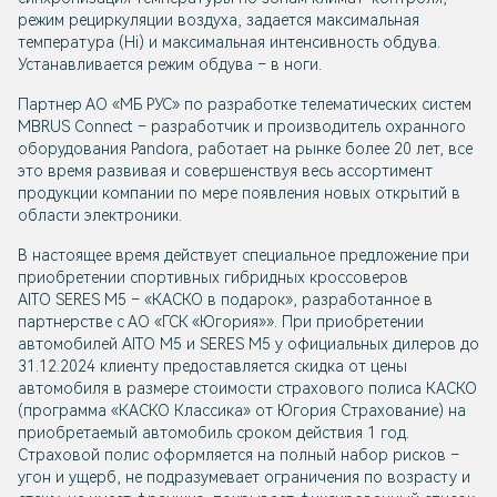
режим рециркуляции воздуха, задается максимальная
температура (Hi) и максимальная интенсивность обдува.
Устанавливается режим обдува – в ноги.
Партнер АО «МБ РУС» по разработке телематических систем
MBRUS Connect – разработчик и производитель охранного
оборудования Pandora, работает на рынке более 20 лет, все
это время развивая и совершенствуя весь ассортимент
продукции компании по мере появления новых открытий в
области электроники.
В настоящее время действует специальное предложение при
приобретении спортивных гибридных кроссоверов
AITO SERES M5
– «КАСКО в подарок», разработанное в
партнерстве с АО «ГСК «Югория»». При приобретении
автомобилей
AITO M5
и
SERES M5
у официальных дилеров до
31.12.2024 клиенту предоставляется скидка от цены
автомобиля в размере стоимости страхового полиса КАСКО
(программа «КАСКО Классика» от Югория Страхование) на
приобретаемый автомобиль сроком действия 1 год.
Страховой полис оформляется на полный набор рисков –
угон и ущерб, не подразумевает ограничения по возрасту и