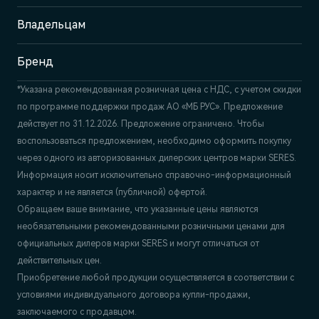
Отдел продаж и сервиса
+7 (812) 220-43-74
Владельцам
Бренд
*Указана рекомендованная розничная цена c НДС, с учетом скидки
по программе поддержки продаж АО «МБ РУС». Предложение
действует по 31.12.2026. Предложение ограничено. Чтобы
воспользоваться предложением, необходимо оформить покупку
через одного из авторизованных дилерских центров марки SERES.
Информация носит исключительно справочно-информационный
характер и не является (публичной) офертой.
Обращаем ваше внимание, что указанные цены являются
необязательными рекомендованными розничными ценами для
официальных дилеров марки SERES и могут отличаться от
действительных цен.
Приобретение любой продукции осуществляется в соответствии с
условиями индивидуального договора купли-продажи,
заключаемого с продавцом.