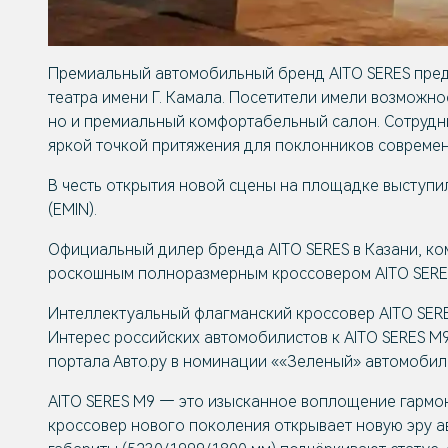
Премиальный автомобильный бренд AITO SERES предс
театра имени Г. Камала. Посетители имели возможн
но и премиальный комфортабельный салон. Сотрудни
яркой точкой притяжения для поклонников современ
В честь открытия новой сцены на площадке выступи
(EMIN).
Официальный дилер бренда AITO SERES в Казани, ко
роскошным полноразмерным кроссовером AITO SERE
Интеллектуальный флагманский кроссовер AITO SERE
Интерес российских автомобилистов к AITO SERES М9
портала Авто.ру в номинации ««Зеленый» автомобил
AITO SERES M9 — это изысканное воплощение гармо
кроссовер нового поколения открывает новую эру а