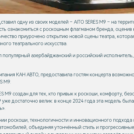
тавил одну из своих моделей – AITO SERES M9 – на терри
ость ознакомиться с роскошным флагманом бренда, оценив 
чество приурочено открытию новой сцены театра, которая
ного театрального искусства.
л популярный азербайджанский и российский исполнитель,
мпания КАН АВТО, предоставила гостям концерта возможно
S М9.
S M9 создан для тех, кто привык к роскоши, комфорту, бе
 уже достаточно велик: в конце 2024 года эта модель был
ь».
нии роскоши, технологичности и инновационного подхода 
втомобилей, объединяя утончённый стиль и прогрессивные