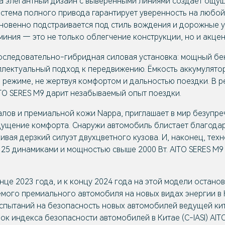
, а элегантный дизайн с выверенными линиями создаёт ощу
стема полного привода гарантирует уверенность на любой 
новенно подстраивается под стиль вождения и дорожные у
ния — это не только облегчение конструкции, но и акцент
ледовательно-гибридная силовая установка: мощный бензи
лектуальный подход к передвижению. Ёмкость аккумулятор
режиме, не жертвуя комфортом и дальностью поездки. В р
ITO SERES M9 дарит незабываемый опыт поездки.
ов и премиальной кожи Nappa, приглашает в мир безупречно
ущение комфорта. Снаружи автомобиль блистает благодар
ивая дерзкий силуэт двухцветного кузова. И, наконец, тех
25 динамиками и мощностью свыше 2000 Вт. AITO SERES M9 
це 2023 года, и к концу 2024 года на этой модели остано
емого премиального автомобиля на новых видах энергии в 
 испытаний на безопасность новых автомобилей ведущей к
к индекса безопасности автомобилей в Китае (C-IASI) AI