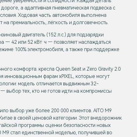
щение уверенности и солидности. Каждая деталь
дороге, а адаптивная пневматическая подвеска с
словия. Ходовая часть автомобиля выполнена
 на премиальность, лёгкость и долговечность.
новый двигатель (152 л.с.) для подзарядки
а — 42 или 52 кВт·ч — позволяет наслаждаться
ежиме 100% электромобиля, а также при поддержке
го комфорта: кресла Queen Seat и Zero Gravity 2.0
я инновационным фарам xPIXEL, которые могут
нологии: модель отличается выдвижным 32-
— выбор тех, кто не готов идти на компромиссы
вило выбор уже более 200 000 клиентов. AITO М9
Китае в своей ценовой категории. Этот внедорожник
итайской программы оценки безопасности новых
TO M9 стал единственной моделью, получившей во