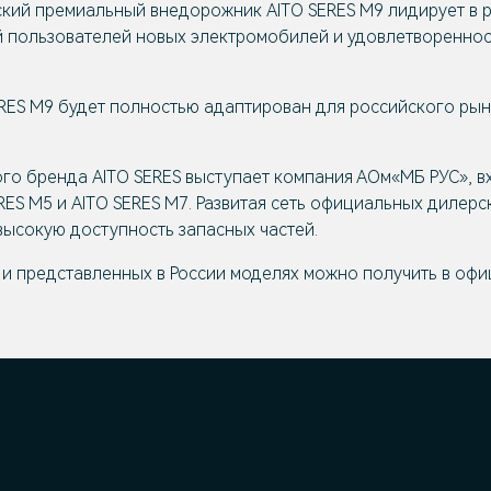
ский премиальный внедорожник AITO SERES M9 лидирует в 
ий пользователей новых электромобилей и удовлетворенно
ERES M9 будет полностью адаптирован для российского рын
го бренда AITO SERES выступает компания АОм«МБ РУС», в
RES М5 и AITO SERES М7. Развитая сеть официальных дилер
ысокую доступность запасных частей.
и представленных в России моделях можно получить в офи