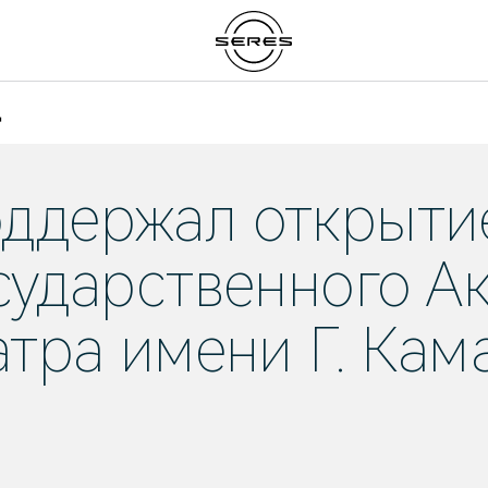
д
оддержал открыти
осударственного А
атра имени Г. Кам