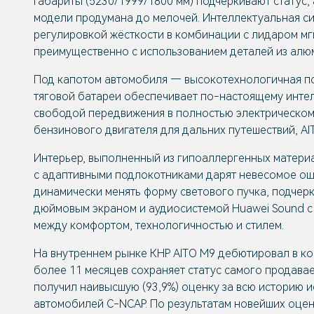
габариты (5230/1999/1800 мм) подчёркивают статус
модели продумана до мелочей. Интеллектуальная си
регулировкой жёсткости в комбинации с лидаром мг
преимущественно с использованием деталей из алюми
Под капотом автомобиля — высокотехнологичная пос
тяговой батареи обеспечивает по-настоящему интел
свободой передвижения в полностью электрическом 
бензинового двигателя для дальних путешествий, A
Интерьер, выполненный из гипоаллергенных материал
с адаптивными подлокотниками дарят невесомое ощ
динамически менять форму светового пучка, подчерк
дюймовым экраном и аудиосистемой Huawei Sound с 
между комфортом, технологичностью и стилем.
На внутреннем рынке КНР AITO M9 дебютировал в кон
более 11 месяцев сохраняет статус самого продава
получил наивысшую (93,9%) оценку за всю историю
автомобилей C-NCAP. По результатам новейших оцено