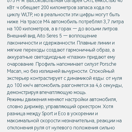
675 Н·м. Высоковольтная батарея CATL ёмкостью 40
кВт·ч обещает 200 километров запаса хода по
циклу WLTP, но в реальности эти цифры могут быть
ниже. На трассе М4 автомобиль потреблял 3,7 литра
на 100 километров, а в горах — до восьми литров.
Внешний вид Aito Seres 5 — воплощение
лаконичности и сдержанности. Плавные линии и
мягкие переходы создают гармоничный образ, а
аккуратные светодиодные «глазки» придают ему
очарование. Профиль напоминает силуэт Porsche
Macan, но без излишней вычурности. Спокойный
экстерьер контрастирует с динамикой езды: от нуля
до 100 км/ч автомобиль разгоняется за 4,6 секунды,
демонстрируя впечатляющую мощь.
Режимы движения меняют настройки автомобиля,
словно дирижёр, управляющий оркестром. Хотя
разница между Sport и Eco в ускорении и
максимальной скорости незначительна, реакции на
отклонения руля от нулевого положения сильно