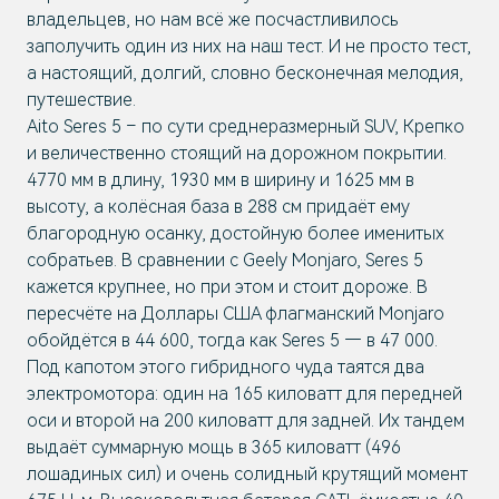
владельцев, но нам всё же посчастливилось
заполучить один из них на наш тест. И не просто тест,
а настоящий, долгий, словно бесконечная мелодия,
путешествие.
Aito Seres 5 – по сути среднеразмерный SUV, Крепко
и величественно стоящий на дорожном покрытии.
4770 мм в длину, 1930 мм в ширину и 1625 мм в
высоту, а колёсная база в 288 см придаёт ему
благородную осанку, достойную более именитых
собратьев. В сравнении с Geely Monjaro, Seres 5
кажется крупнее, но при этом и стоит дороже. В
пересчёте на Доллары США флагманский Monjaro
обойдётся в 44 600, тогда как Seres 5 — в 47 000.
Под капотом этого гибридного чуда таятся два
электромотора: один на 165 киловатт для передней
оси и второй на 200 киловатт для задней. Их тандем
выдаёт суммарную мощь в 365 киловатт (496
лошадиных сил) и очень солидный крутящий момент