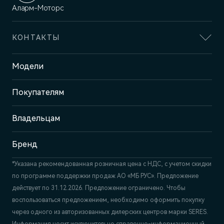
Аларм-Моторс
КОНТАКТЫ
Адрес
Модели
Санкт-Петербург, Выборгское
шоссе, д. 23 к. 1
Покупателям
Отдел продаж и сервиса
+7 (812) 220-43-74
Владельцам
Бренд
*Указана рекомендованная розничная цена c НДС, с учетом скидки
по программе поддержки продаж АО «МБ РУС». Предложение
действует по 31.12.2026. Предложение ограничено. Чтобы
воспользоваться предложением, необходимо оформить покупку
через одного из авторизованных дилерских центров марки SERES.